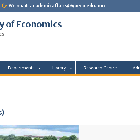
Webmail:
academicaffairs@yueco.edu.mm
y of Economics
cs
Departments
Library
Research Centre
Adm
s)