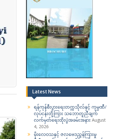
Latest News
ရန်ကုန်စီးပွားရေးတက္ကသိုလ်နှင့် ကုမ္ပဏီ/
လုပ်ငန်းတို့ကြား သဘောတူညီချက်
လက်မှတ်ရေးထိုးပွဲအခမ်းအနား
August
4, 2026
မိုးလေဝသနှင့် ဇလဗေဒညွှန်ကြားမှု