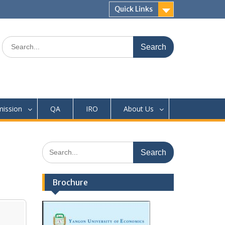
Quick Links
Search
for:
ission
QA
IRO
About Us
Search
for:
Brochure