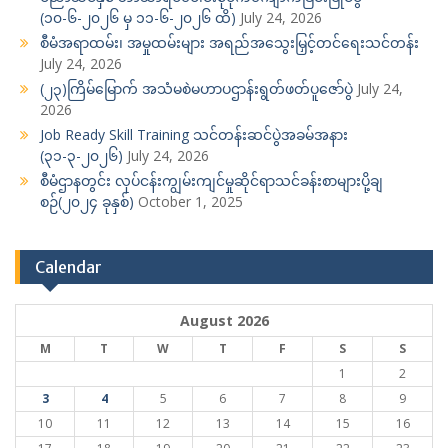
(၁၀-၆-၂၀၂၆ မှ ၁၁-၆-၂၀၂၆ ထိ)
July 24, 2026
စီမံအရာထမ်း၊ အမှုထမ်းများ အရည်အသွေးမြှင့်တင်ရေးသင်တန်း
July 24, 2026
(၂၃)ကြိမ်မြောက် အသံမစဲမဟာပဌာန်းရွတ်ဖတ်ပူဇော်ပွဲ
July 24,
2026
Job Ready Skill Training သင်တန်းဆင်ပွဲအခမ်အနား
(၃၁-၃-၂၀၂၆)
July 24, 2026
စီမံဌာနတွင်း လုပ်ငန်းကျွမ်းကျင်မှုဆိုင်ရာသင်ခန်းစာများပို့ချ
စဉ်(၂၀၂၄ ခုနှစ်)
October 1, 2025
Calendar
August 2026
M
T
W
T
F
S
S
1
2
3
4
5
6
7
8
9
10
11
12
13
14
15
16