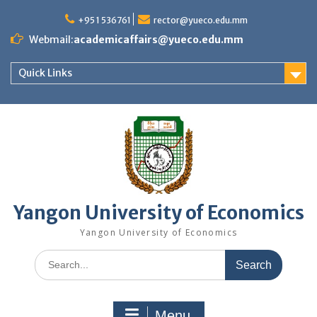
Skip
to
+95 1 536761
rector@yueco.edu.mm
content
Webmail:
academicaffairs@yueco.edu.mm
Quick Links
Yangon University of Economics
Yangon University of Economics
Search
for:
Menu