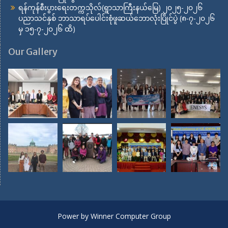
ရန်ကုန်စီးပွားရေးတက္ကသိုလ်(ရွာသာကြီးနယ်မြေ) ၂၀၂၅-၂၀၂၆
ပညာသင်နှစ် ဘာသာရပ်ပေါင်းစုံဖူဆယ်ဘောလုံးပြိုင်ပွဲ (၈-၇-၂၀၂၆
မှ ၁၅-၇-၂၀၂၆ ထိ)
Our Gallery
Power by Winner Computer Group