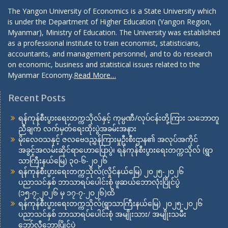
The Yangon University of Economics is a State University which
is under the Department of Higher Education (Yangon Region,
Myanmar), Ministry of Education. The University was established
as a professional institute to train economist, statisticians,
accountants, and management personnel, and to do research
on economic, business and statistical issues related to the
Myanmar Economy.
Read More…
Recent Posts
ရန်ကုန်စီးပွားရေးတက္ကသိုလ်နှင့် ကုမ္ပဏီ/လုပ်ငန်းတို့ကြား သဘောတူ
ညီချက် လက်မှတ်ရေးထိုးပွဲအခမ်းအနား
မိုးလေဝသနှင့် ဇလဗေဒညွှန်ကြားမှုဦးစီးဌာန၏ အလုပ်အကိုင်
အခွင့်အလမ်းဆိုင်ရာဟောပြောပွဲ၊ ရန်ကုန်စီးပွားရေးတက္ကသိုလ် (ရွာ
သာကြီးနယ်မြေ) ၃၀-၆-၂၀၂၆
ရန်ကုန်စီးပွားရေးတက္ကသိုလ်(လှိုင်နယ်မြေ) ၂၀၂၅-၂၀၂၆
ပညာသင်နှစ် ဘာသာရပ်ပေါင်းစုံ ဖူဆယ်ဘောလုံးပြိုင်ပွဲ
(၁၅-၇-၂၀၂၆ မှ ၁၇-၇-၂၀၂၆)ထိ
ရန်ကုန်စီးပွားရေးတက္ကသိုလ်(ရွာသာကြီးနယ်မြေ) ၂၀၂၅-၂၀၂၆
ပညာသင်နှစ် ဘာသာရပ်ပေါင်းစုံ အမျိုးသား/ အမျိုးသမီး
ဘော်လီဘောပြိုင်ပွဲ