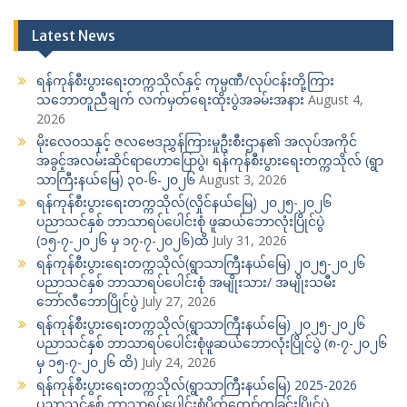
Latest News
ရန်ကုန်စီးပွားရေးတက္ကသိုလ်နှင့် ကုမ္ပဏီ/လုပ်ငန်းတို့ကြား
သဘောတူညီချက် လက်မှတ်ရေးထိုးပွဲအခမ်းအနား
August 4,
2026
မိုးလေဝသနှင့် ဇလဗေဒညွှန်ကြားမှုဦးစီးဌာန၏ အလုပ်အကိုင်
အခွင့်အလမ်းဆိုင်ရာဟောပြောပွဲ၊ ရန်ကုန်စီးပွားရေးတက္ကသိုလ် (ရွာ
သာကြီးနယ်မြေ) ၃၀-၆-၂၀၂၆
August 3, 2026
ရန်ကုန်စီးပွားရေးတက္ကသိုလ်(လှိုင်နယ်မြေ) ၂၀၂၅-၂၀၂၆
ပညာသင်နှစ် ဘာသာရပ်ပေါင်းစုံ ဖူဆယ်ဘောလုံးပြိုင်ပွဲ
(၁၅-၇-၂၀၂၆ မှ ၁၇-၇-၂၀၂၆)ထိ
July 31, 2026
ရန်ကုန်စီးပွားရေးတက္ကသိုလ်(ရွာသာကြီးနယ်မြေ) ၂၀၂၅-၂၀၂၆
ပညာသင်နှစ် ဘာသာရပ်ပေါင်းစုံ အမျိုးသား/ အမျိုးသမီး
ဘော်လီဘောပြိုင်ပွဲ
July 27, 2026
ရန်ကုန်စီးပွားရေးတက္ကသိုလ်(ရွာသာကြီးနယ်မြေ) ၂၀၂၅-၂၀၂၆
ပညာသင်နှစ် ဘာသာရပ်ပေါင်းစုံဖူဆယ်ဘောလုံးပြိုင်ပွဲ (၈-၇-၂၀၂၆
မှ ၁၅-၇-၂၀၂၆ ထိ)
July 24, 2026
ရန်ကုန်စီးပွားရေးတက္ကသိုလ်(ရွာသာကြီးနယ်မြေ) 2025-2026
ပညာသင်နှစ် ဘာသာရပ်ပေါင်းစုံပိုက်ကျော်ကခြင်းပြိုင်ပွဲ