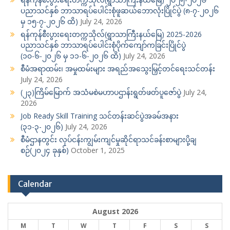
ပညာသင်နှစ် ဘာသာရပ်ပေါင်းစုံဖူဆယ်ဘောလုံးပြိုင်ပွဲ (၈-၇-၂၀၂၆
မှ ၁၅-၇-၂၀၂၆ ထိ)
July 24, 2026
ရန်ကုန်စီးပွားရေးတက္ကသိုလ်(ရွာသာကြီးနယ်မြေ) 2025-2026
ပညာသင်နှစ် ဘာသာရပ်ပေါင်းစုံပိုက်ကျော်ကခြင်းပြိုင်ပွဲ
(၁၀-၆-၂၀၂၆ မှ ၁၁-၆-၂၀၂၆ ထိ)
July 24, 2026
စီမံအရာထမ်း၊ အမှုထမ်းများ အရည်အသွေးမြှင့်တင်ရေးသင်တန်း
July 24, 2026
(၂၃)ကြိမ်မြောက် အသံမစဲမဟာပဌာန်းရွတ်ဖတ်ပူဇော်ပွဲ
July 24,
2026
Job Ready Skill Training သင်တန်းဆင်ပွဲအခမ်အနား
(၃၁-၃-၂၀၂၆)
July 24, 2026
စီမံဌာနတွင်း လုပ်ငန်းကျွမ်းကျင်မှုဆိုင်ရာသင်ခန်းစာများပို့ချ
စဉ်(၂၀၂၄ ခုနှစ်)
October 1, 2025
Calendar
August 2026
M
T
W
T
F
S
S