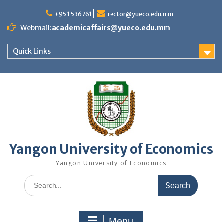
Skip
to
+95 1 536761
rector@yueco.edu.mm
content
Webmail:
academicaffairs@yueco.edu.mm
Quick Links
Yangon University of Economics
Yangon University of Economics
Search
for:
Menu