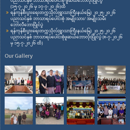
ပညာသင်နှစ် ဘာသာရပ်ပေါင်းစုံ ဖူဆယ်ဘောလုံးပြိုင်ပွဲ
(၁၅-၇-၂၀၂၆ မှ ၁၇-၇-၂၀၂၆)ထိ
ရန်ကုန်စီးပွားရေးတက္ကသိုလ်(ရွာသာကြီးနယ်မြေ) ၂၀၂၅-၂၀၂၆
ပညာသင်နှစ် ဘာသာရပ်ပေါင်းစုံ အမျိုးသား/ အမျိုးသမီး
ဘော်လီဘောပြိုင်ပွဲ
ရန်ကုန်စီးပွားရေးတက္ကသိုလ်(ရွာသာကြီးနယ်မြေ) ၂၀၂၅-၂၀၂၆
ပညာသင်နှစ် ဘာသာရပ်ပေါင်းစုံဖူဆယ်ဘောလုံးပြိုင်ပွဲ (၈-၇-၂၀၂၆
မှ ၁၅-၇-၂၀၂၆ ထိ)
Our Gallery