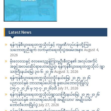
Latest News
ရန်ကုန်စီးပွားရေးတက္ကသိုလ်နှင့် ကုမ္ပဏီ/လုပ်ငန်းတို့ကြား
သဘောတူညီချက် လက်မှတ်ရေးထိုးပွဲအခမ်းအနား
August 4,
2026
မိုးလေဝသနှင့် ဇလဗေဒညွှန်ကြားမှုဦးစီးဌာန၏ အလုပ်အကိုင်
အခွင့်အလမ်းဆိုင်ရာဟောပြောပွဲ၊ ရန်ကုန်စီးပွားရေးတက္ကသိုလ် (ရွာ
သာကြီးနယ်မြေ) ၃၀-၆-၂၀၂၆
August 3, 2026
ရန်ကုန်စီးပွားရေးတက္ကသိုလ်(လှိုင်နယ်မြေ) ၂၀၂၅-၂၀၂၆
ပညာသင်နှစ် ဘာသာရပ်ပေါင်းစုံ ဖူဆယ်ဘောလုံးပြိုင်ပွဲ
(၁၅-၇-၂၀၂၆ မှ ၁၇-၇-၂၀၂၆)ထိ
July 31, 2026
ရန်ကုန်စီးပွားရေးတက္ကသိုလ်(ရွာသာကြီးနယ်မြေ) ၂၀၂၅-၂၀၂၆
ပညာသင်နှစ် ဘာသာရပ်ပေါင်းစုံ အမျိုးသား/ အမျိုးသမီး
ဘော်လီဘောပြိုင်ပွဲ
July 27, 2026
ရန်ကုန်စီးပွားရေးတက္ကသိုလ်(ရွာသာကြီးနယ်မြေ) ၂၀၂၅-၂၀၂၆