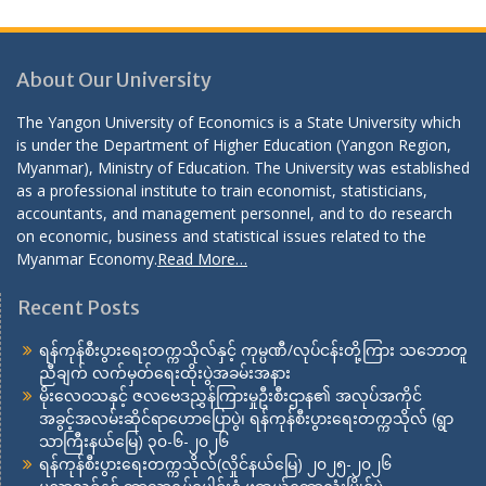
About Our University
The Yangon University of Economics is a State University which
is under the Department of Higher Education (Yangon Region,
Myanmar), Ministry of Education. The University was established
as a professional institute to train economist, statisticians,
accountants, and management personnel, and to do research
on economic, business and statistical issues related to the
Myanmar Economy.
Read More…
Recent Posts
ရန်ကုန်စီးပွားရေးတက္ကသိုလ်နှင့် ကုမ္ပဏီ/လုပ်ငန်းတို့ကြား သဘောတူ
ညီချက် လက်မှတ်ရေးထိုးပွဲအခမ်းအနား
မိုးလေဝသနှင့် ဇလဗေဒညွှန်ကြားမှုဦးစီးဌာန၏ အလုပ်အကိုင်
အခွင့်အလမ်းဆိုင်ရာဟောပြောပွဲ၊ ရန်ကုန်စီးပွားရေးတက္ကသိုလ် (ရွာ
သာကြီးနယ်မြေ) ၃၀-၆-၂၀၂၆
ရန်ကုန်စီးပွားရေးတက္ကသိုလ်(လှိုင်နယ်မြေ) ၂၀၂၅-၂၀၂၆