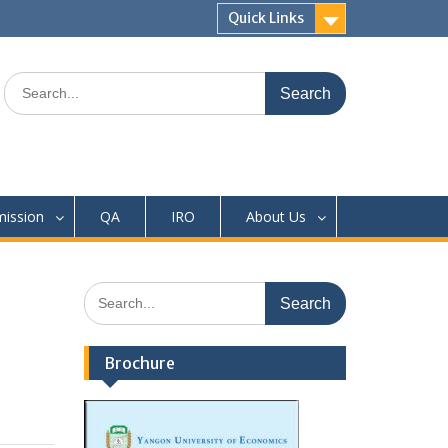
Quick Links
Search
for:
ission
QA
IRO
About Us
Search
for:
Brochure