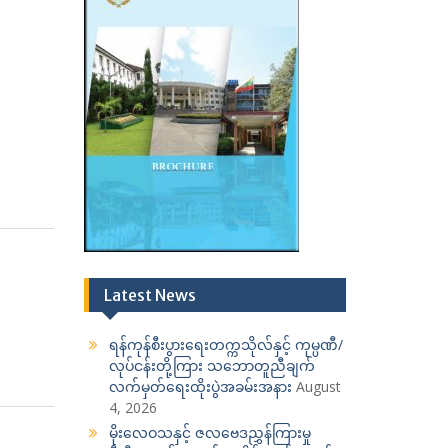
Latest News
ရန်ကုန်စီးပွားရေးတက္ကသိုလ်နှင့် ကုမ္ပဏီ/
လုပ်ငန်းတို့ကြား သဘောတူညီချက်
လက်မှတ်ရေးထိုးပွဲအခမ်းအနား
August
4, 2026
မိုးလေဝသနှင့် ဇလဗေဒညွှန်ကြားမှု