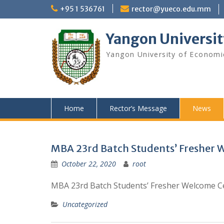
Skip
+95 1 536761
rector@yueco.edu.mm
to
content
Yangon Universit
Yangon University of Economi
Home
Rector’s Message
News
News
MBA 23rd Batch Students’ Fresher
October 22, 2020
root
MBA 23rd Batch Students’ Fresher Welcome 
Uncategorized