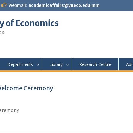
Webmail:
academicaffairs@yueco.edu.mm
y of Economics
cs
Departments
Library
Research Centre
Adm
 Welcome Ceremony
Ceremony