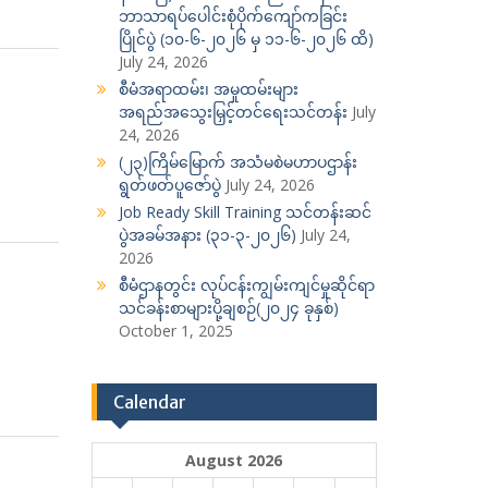
ဘာသာရပ်ပေါင်းစုံပိုက်ကျော်ကခြင်း
ပြိုင်ပွဲ (၁၀-၆-၂၀၂၆ မှ ၁၁-၆-၂၀၂၆ ထိ)
July 24, 2026
စီမံအရာထမ်း၊ အမှုထမ်းများ
အရည်အသွေးမြှင့်တင်ရေးသင်တန်း
July
24, 2026
(၂၃)ကြိမ်မြောက် အသံမစဲမဟာပဌာန်း
ရွတ်ဖတ်ပူဇော်ပွဲ
July 24, 2026
Job Ready Skill Training သင်တန်းဆင်
ပွဲအခမ်အနား (၃၁-၃-၂၀၂၆)
July 24,
2026
စီမံဌာနတွင်း လုပ်ငန်းကျွမ်းကျင်မှုဆိုင်ရာ
သင်ခန်းစာများပို့ချစဉ်(၂၀၂၄ ခုနှစ်)
October 1, 2025
Calendar
August 2026