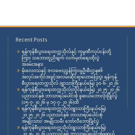
Recent Posts
ရန်ကုန်စီးပွားရေးတက္ကသိုလ်နှင့် ကုမ္ပဏီ/လုပ်ငန်းတို့
ကြား သဘောတူညီချက် လက်မှတ်ရေးထိုးပွဲ
အခမ်းအနား
မိုးလေဝသနှင့် ဇလဗေဒညွှန်ကြားမှုဦးစီးဌာန၏
အလုပ်အကိုင်အခွင့်အလမ်းဆိုင်ရာဟောပြောပွဲ၊ ရန်ကုန်
စီးပွားရေးတက္ကသိုလ် (ရွာသာကြီးနယ်မြေ) ၃၀-၆-၂၀၂၆
ရန်ကုန်စီးပွားရေးတက္ကသိုလ်(လှိုင်နယ်မြေ) ၂၀၂၅-၂၀၂၆
ပညာသင်နှစ် ဘာသာရပ်ပေါင်းစုံ ဖူဆယ်ဘောလုံးပြိုင်ပွဲ
(၁၅-၇-၂၀၂၆ မှ ၁၇-၇-၂၀၂၆)ထိ
ရန်ကုန်စီးပွားရေးတက္ကသိုလ်(ရွာသာကြီးနယ်မြေ)
၂၀၂၅-၂၀၂၆ ပညာသင်နှစ် ဘာသာရပ်ပေါင်းစုံ
အမျိုးသား/ အမျိုးသမီး ဘော်လီဘောပြိုင်ပွဲ
ရန်ကုန်စီးပွားရေးတက္ကသိုလ်(ရွာသာကြီးနယ်မြေ)
၂၀၂၅-၂၀၂၆ ပညာသင်နှစ် ဘာသာရပ်ပေါင်းစုံဖူဆယ်