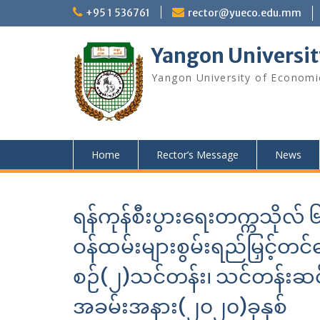
Skip
+95 1 536761
rector@yueco.edu.mm
to
content
Yangon Universit
Yangon University of Economi
Home
Rector’s Message
News
ရန်ကုန်စီးပွားရေးတက္ကသို
ဝန်ထမ်းများစွမ်းရည်မြှင့်တင
စဉ်(၂)သင်တန်း၊ သင်တန်းဆင်း
အခမ်းအနား(၂၀၂၀)ခုနှစ်