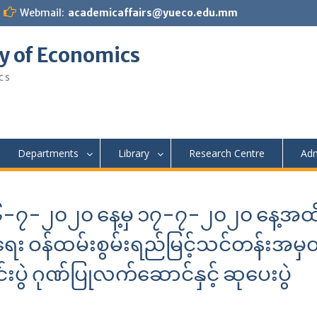
Webmail:
academicaffairs@yueco.edu.mm
y of Economics
cs
Departments
Library
Research Centre
Adm
လ် ၆-၇-၂၀၂၀ နေ့မှ ၁၇-၇-၂၀၂၀ နေ့အထ
်ရေး ဝန်ထမ်းစွမ်းရည်မြင့်သင်တန်းအမှ
ပွဲ ဂုဏ်ပြုလက်ဆောင်နှင့် ဆုပေးပွဲ