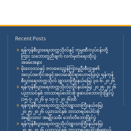
Recent Posts
ရန်ကုန်စီးပွားရေးတက္ကသိုလ်နှင့် ကုမ္ပဏီ/လုပ်ငန်းတို့
ကြား သဘောတူညီချက် လက်မှတ်ရေးထိုးပွဲ
အခမ်းအနား
မိုးလေဝသနှင့် ဇလဗေဒညွှန်ကြားမှုဦးစီးဌာန၏
အလုပ်အကိုင်အခွင့်အလမ်းဆိုင်ရာဟောပြောပွဲ၊ ရန်ကုန်
စီးပွားရေးတက္ကသိုလ် (ရွာသာကြီးနယ်မြေ) ၃၀-၆-၂၀၂၆
ရန်ကုန်စီးပွားရေးတက္ကသိုလ်(လှိုင်နယ်မြေ) ၂၀၂၅-၂၀၂၆
ပညာသင်နှစ် ဘာသာရပ်ပေါင်းစုံ ဖူဆယ်ဘောလုံးပြိုင်ပွဲ
(၁၅-၇-၂၀၂၆ မှ ၁၇-၇-၂၀၂၆)ထိ
ရန်ကုန်စီးပွားရေးတက္ကသိုလ်(ရွာသာကြီးနယ်မြေ)
၂၀၂၅-၂၀၂၆ ပညာသင်နှစ် ဘာသာရပ်ပေါင်းစုံ
အမျိုးသား/ အမျိုးသမီး ဘော်လီဘောပြိုင်ပွဲ
ရန်ကုန်စီးပွားရေးတက္ကသိုလ်(ရွာသာကြီးနယ်မြေ)
၂၀၂၅-၂၀၂၆ ပညာသင်နှစ် ဘာသာရပ်ပေါင်းစုံဖူဆယ်