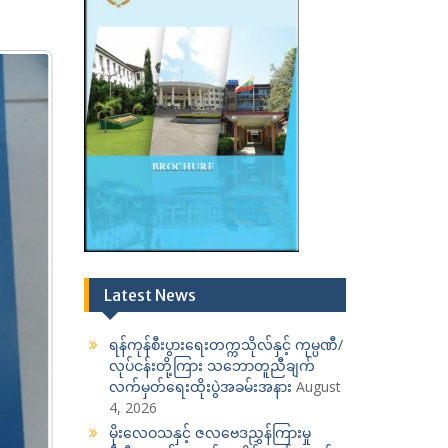
Latest News
ရန်ကုန်စီးပွားရေးတက္ကသိုလ်နှင့် ကုမ္ပဏီ/
လုပ်ငန်းတို့ကြား သဘောတူညီချက်
လက်မှတ်ရေးထိုးပွဲအခမ်းအနား
August
4, 2026
မိုးလေဝသနှင့် ဇလဗေဒညွှန်ကြားမှု