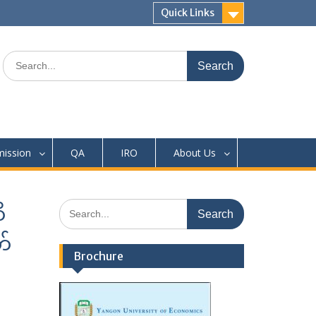
Quick Links
Search
for:
ission
QA
IRO
About Us
Search
ိ
for:
တ်
Brochure