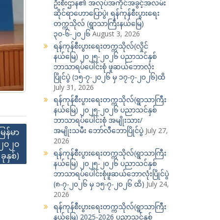
ဦးစီးဌာန၏ အလုပ်အကိုင်အခွင့်အလမ်း
ဆိုင်ရာဟောပြောပွဲ၊ ရန်ကုန်စီးပွားရေး
တက္ကသိုလ် (ရွာသာကြီးနယ်မြေ)
၃၀-၆-၂၀၂၆
August 3, 2026
ရန်ကုန်စီးပွားရေးတက္ကသိုလ်(လှိုင်
နယ်မြေ) ၂၀၂၅-၂၀၂၆ ပညာသင်နှစ်
ဘာသာရပ်ပေါင်းစုံ ဖူဆယ်ဘောလုံး
ပြိုင်ပွဲ (၁၅-၇-၂၀၂၆ မှ ၁၇-၇-၂၀၂၆)ထိ
July 31, 2026
ရန်ကုန်စီးပွားရေးတက္ကသိုလ်(ရွာသာကြီး
နယ်မြေ) ၂၀၂၅-၂၀၂၆ ပညာသင်နှစ်
ဘာသာရပ်ပေါင်းစုံ အမျိုးသား/
အမျိုးသမီး ဘော်လီဘောပြိုင်ပွဲ
July 27,
မြန်မာ
2026
(၂၀၂၀
ရန်ကုန်စီးပွားရေးတက္ကသိုလ်(ရွာသာကြီး
ခုနှစ်)
နယ်မြေ) ၂၀၂၅-၂၀၂၆ ပညာသင်နှစ်
ဘာသာရပ်ပေါင်းစုံဖူဆယ်ဘောလုံးပြိုင်ပွဲ
(၈-၇-၂၀၂၆ မှ ၁၅-၇-၂၀၂၆ ထိ)
July 24,
2026
ရန်ကုန်စီးပွားရေးတက္ကသိုလ်(ရွာသာကြီး
နယ်မြေ) 2025-2026 ပညာသင်နှစ်