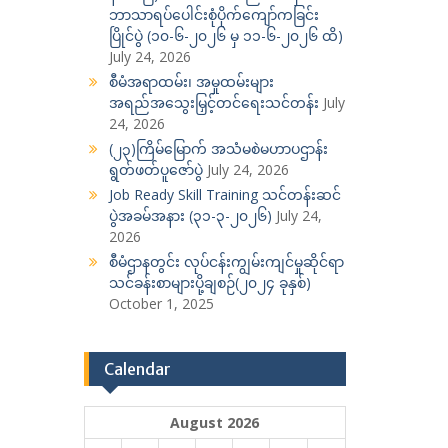
ဘာသာရပ်ပေါင်းစုံပိုက်ကျော်ကခြင်း
ပြိုင်ပွဲ (၁၀-၆-၂၀၂၆ မှ ၁၁-၆-၂၀၂၆ ထိ)
July 24, 2026
စီမံအရာထမ်း၊ အမှုထမ်းများ
အရည်အသွေးမြှင့်တင်ရေးသင်တန်း
July
24, 2026
(၂၃)ကြိမ်မြောက် အသံမစဲမဟာပဌာန်း
ရွတ်ဖတ်ပူဇော်ပွဲ
July 24, 2026
Job Ready Skill Training သင်တန်းဆင်
ပွဲအခမ်အနား (၃၁-၃-၂၀၂၆)
July 24,
2026
စီမံဌာနတွင်း လုပ်ငန်းကျွမ်းကျင်မှုဆိုင်ရာ
သင်ခန်းစာများပို့ချစဉ်(၂၀၂၄ ခုနှစ်)
October 1, 2025
Calendar
August 2026