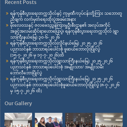
Recent Posts
ရန်ကုန်စီးပွားရေးတက္ကသိုလ်နှင့် ကုမ္ပဏီ/လုပ်ငန်းတို့ကြား သဘောတူ
ညီချက် လက်မှတ်ရေးထိုးပွဲအခမ်းအနား
မိုးလေဝသနှင့် ဇလဗေဒညွှန်ကြားမှုဦးစီးဌာန၏ အလုပ်အကိုင်
အခွင့်အလမ်းဆိုင်ရာဟောပြောပွဲ၊ ရန်ကုန်စီးပွားရေးတက္ကသိုလ် (ရွာ
သာကြီးနယ်မြေ) ၃၀-၆-၂၀၂၆
ရန်ကုန်စီးပွားရေးတက္ကသိုလ်(လှိုင်နယ်မြေ) ၂၀၂၅-၂၀၂၆
ပညာသင်နှစ် ဘာသာရပ်ပေါင်းစုံ ဖူဆယ်ဘောလုံးပြိုင်ပွဲ
(၁၅-၇-၂၀၂၆ မှ ၁၇-၇-၂၀၂၆)ထိ
ရန်ကုန်စီးပွားရေးတက္ကသိုလ်(ရွာသာကြီးနယ်မြေ) ၂၀၂၅-၂၀၂၆
ပညာသင်နှစ် ဘာသာရပ်ပေါင်းစုံ အမျိုးသား/ အမျိုးသမီး
ဘော်လီဘောပြိုင်ပွဲ
ရန်ကုန်စီးပွားရေးတက္ကသိုလ်(ရွာသာကြီးနယ်မြေ) ၂၀၂၅-၂၀၂၆
ပညာသင်နှစ် ဘာသာရပ်ပေါင်းစုံဖူဆယ်ဘောလုံးပြိုင်ပွဲ (၈-၇-၂၀၂၆
မှ ၁၅-၇-၂၀၂၆ ထိ)
Our Gallery