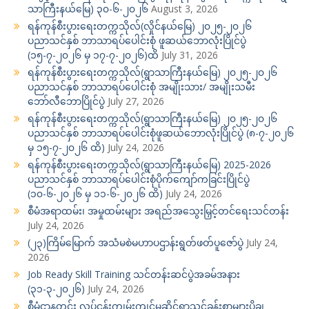
သာကြီးနယ်မြေ) ၃၀-၆-၂၀၂၆
August 3, 2026
ရန်ကုန်စီးပွားရေးတက္ကသိုလ်(လှိုင်နယ်မြေ) ၂၀၂၅-၂၀၂၆
ပညာသင်နှစ် ဘာသာရပ်ပေါင်းစုံ ဖူဆယ်ဘောလုံးပြိုင်ပွဲ
(၁၅-၇-၂၀၂၆ မှ ၁၇-၇-၂၀၂၆)ထိ
July 31, 2026
ရန်ကုန်စီးပွားရေးတက္ကသိုလ်(ရွာသာကြီးနယ်မြေ) ၂၀၂၅-၂၀၂၆
ပညာသင်နှစ် ဘာသာရပ်ပေါင်းစုံ အမျိုးသား/ အမျိုးသမီး
ဘော်လီဘောပြိုင်ပွဲ
July 27, 2026
ရန်ကုန်စီးပွားရေးတက္ကသိုလ်(ရွာသာကြီးနယ်မြေ) ၂၀၂၅-၂၀၂၆
ပညာသင်နှစ် ဘာသာရပ်ပေါင်းစုံဖူဆယ်ဘောလုံးပြိုင်ပွဲ (၈-၇-၂၀၂၆
မှ ၁၅-၇-၂၀၂၆ ထိ)
July 24, 2026
ရန်ကုန်စီးပွားရေးတက္ကသိုလ်(ရွာသာကြီးနယ်မြေ) 2025-2026
ပညာသင်နှစ် ဘာသာရပ်ပေါင်းစုံပိုက်ကျော်ကခြင်းပြိုင်ပွဲ
(၁၀-၆-၂၀၂၆ မှ ၁၁-၆-၂၀၂၆ ထိ)
July 24, 2026
စီမံအရာထမ်း၊ အမှုထမ်းများ အရည်အသွေးမြှင့်တင်ရေးသင်တန်း
July 24, 2026
(၂၃)ကြိမ်မြောက် အသံမစဲမဟာပဌာန်းရွတ်ဖတ်ပူဇော်ပွဲ
July 24,
2026
Job Ready Skill Training သင်တန်းဆင်ပွဲအခမ်အနား
(၃၁-၃-၂၀၂၆)
July 24, 2026
စီမံဌာနတွင်း လုပ်ငန်းကျွမ်းကျင်မှုဆိုင်ရာသင်ခန်းစာများပို့ချ