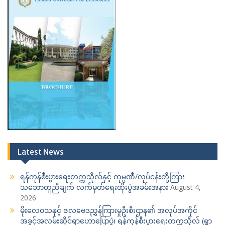
Latest News
ရန်ကုန်စီးပွားရေးတက္ကသိုလ်နှင့် ကုမ္ပဏီ/လုပ်ငန်းတို့ကြား
သဘောတူညီချက် လက်မှတ်ရေးထိုးပွဲအခမ်းအနား
August 4,
2026
မိုးလေဝသနှင့် ဇလဗေဒညွှန်ကြားမှုဦးစီးဌာန၏ အလုပ်အကိုင်
အခွင့်အလမ်းဆိုင်ရာဟောပြောပွဲ၊ ရန်ကုန်စီးပွားရေးတက္ကသိုလ် (ရွာ