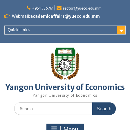
Skip
to
+95 1 536761
rector@yueco.edu.mm
content
Webmail:
academicaffairs@yueco.edu.mm
Quick Links
Yangon University of Economics
Yangon University of Economics
Search
for:
Menu