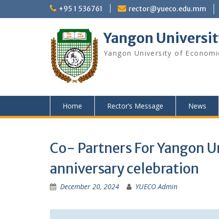
Skip
+95 1 536761
rector@yueco.edu.mm
to
content
Yangon Universit
Yangon University of Economi
Home
Rector’s Message
News
Co- Partners For Yangon U
anniversary celebration
December 20, 2024
YUECO Admin