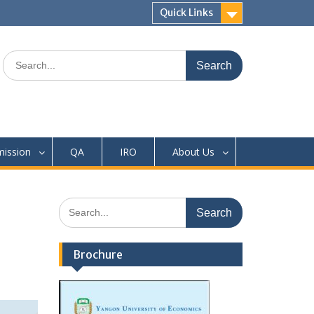
Quick Links
Search
for:
ission
QA
IRO
About Us
Search
for:
Brochure