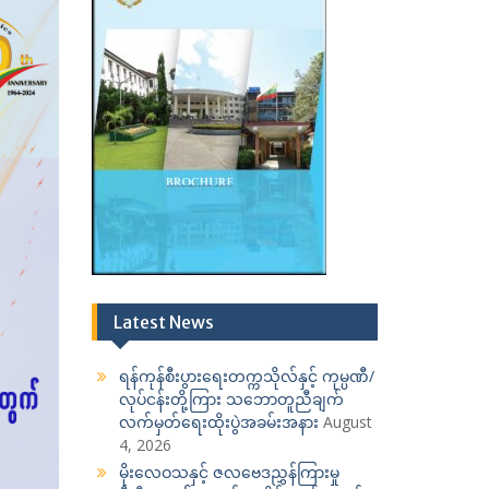
Latest News
ရန်ကုန်စီးပွားရေးတက္ကသိုလ်နှင့် ကုမ္ပဏီ/
လုပ်ငန်းတို့ကြား သဘောတူညီချက်
လက်မှတ်ရေးထိုးပွဲအခမ်းအနား
August
4, 2026
မိုးလေဝသနှင့် ဇလဗေဒညွှန်ကြားမှု