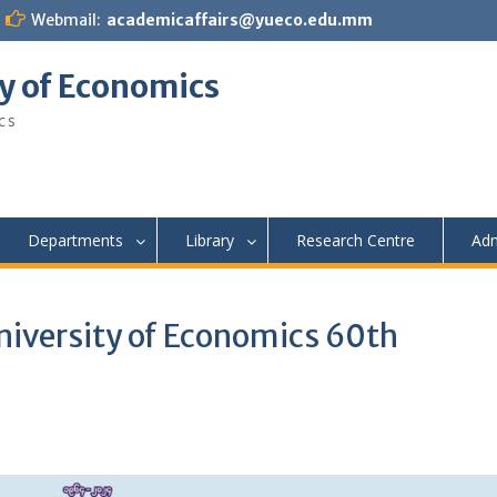
Webmail:
academicaffairs@yueco.edu.mm
y of Economics
cs
Departments
Library
Research Centre
Adm
niversity of Economics 60th