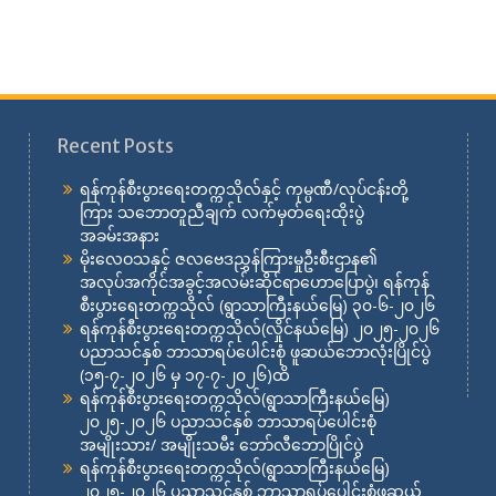
Recent Posts
ရန်ကုန်စီးပွားရေးတက္ကသိုလ်နှင့် ကုမ္ပဏီ/လုပ်ငန်းတို့
ကြား သဘောတူညီချက် လက်မှတ်ရေးထိုးပွဲ
အခမ်းအနား
မိုးလေဝသနှင့် ဇလဗေဒညွှန်ကြားမှုဦးစီးဌာန၏
အလုပ်အကိုင်အခွင့်အလမ်းဆိုင်ရာဟောပြောပွဲ၊ ရန်ကုန်
စီးပွားရေးတက္ကသိုလ် (ရွာသာကြီးနယ်မြေ) ၃၀-၆-၂၀၂၆
ရန်ကုန်စီးပွားရေးတက္ကသိုလ်(လှိုင်နယ်မြေ) ၂၀၂၅-၂၀၂၆
ပညာသင်နှစ် ဘာသာရပ်ပေါင်းစုံ ဖူဆယ်ဘောလုံးပြိုင်ပွဲ
(၁၅-၇-၂၀၂၆ မှ ၁၇-၇-၂၀၂၆)ထိ
ရန်ကုန်စီးပွားရေးတက္ကသိုလ်(ရွာသာကြီးနယ်မြေ)
၂၀၂၅-၂၀၂၆ ပညာသင်နှစ် ဘာသာရပ်ပေါင်းစုံ
အမျိုးသား/ အမျိုးသမီး ဘော်လီဘောပြိုင်ပွဲ
ရန်ကုန်စီးပွားရေးတက္ကသိုလ်(ရွာသာကြီးနယ်မြေ)
၂၀၂၅-၂၀၂၆ ပညာသင်နှစ် ဘာသာရပ်ပေါင်းစုံဖူဆယ်