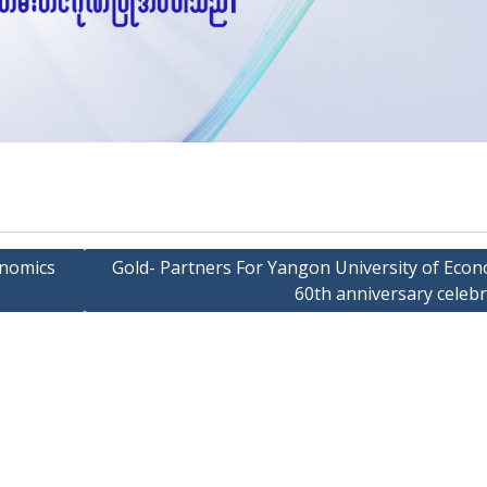
onomics
Gold- Partners For Yangon University of Econ
60th anniversary celebr