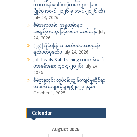
ဘာသာရပ်ပေါင်းစုံပိုက်ကျော်ကခြင်း
ပြိုင်ပွဲ (၁၀-၆-၂၀၂၆ မှ ၁၁-၆-၂၀၂၆ ထိ)
July 24, 2026
စီမံအရာထမ်း၊ အမှုထမ်းများ
အရည်အသွေးမြှင့်တင်ရေးသင်တန်း
July
24, 2026
(၂၃)ကြိမ်မြောက် အသံမစဲမဟာပဌာန်း
ရွတ်ဖတ်ပူဇော်ပွဲ
July 24, 2026
Job Ready Skill Training သင်တန်းဆင်
ပွဲအခမ်အနား (၃၁-၃-၂၀၂၆)
July 24,
2026
စီမံဌာနတွင်း လုပ်ငန်းကျွမ်းကျင်မှုဆိုင်ရာ
သင်ခန်းစာများပို့ချစဉ်(၂၀၂၄ ခုနှစ်)
October 1, 2025
Calendar
August 2026