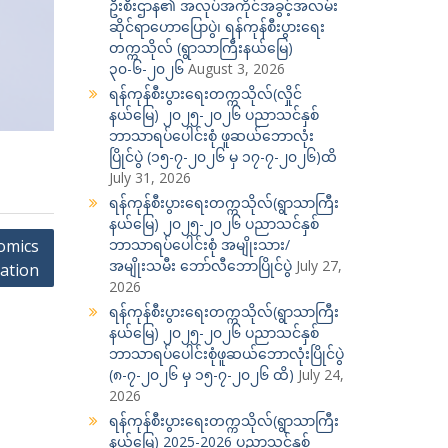
ဦးစီးဌာန၏ အလုပ်အကိုင်အခွင့်အလမ်း
ဆိုင်ရာဟောပြောပွဲ၊ ရန်ကုန်စီးပွားရေး
တက္ကသိုလ် (ရွာသာကြီးနယ်မြေ)
၃၀-၆-၂၀၂၆
August 3, 2026
ရန်ကုန်စီးပွားရေးတက္ကသိုလ်(လှိုင်
နယ်မြေ) ၂၀၂၅-၂၀၂၆ ပညာသင်နှစ်
ဘာသာရပ်ပေါင်းစုံ ဖူဆယ်ဘောလုံး
ပြိုင်ပွဲ (၁၅-၇-၂၀၂၆ မှ ၁၇-၇-၂၀၂၆)ထိ
July 31, 2026
ရန်ကုန်စီးပွားရေးတက္ကသိုလ်(ရွာသာကြီး
နယ်မြေ) ၂၀၂၅-၂၀၂၆ ပညာသင်နှစ်
ဘာသာရပ်ပေါင်းစုံ အမျိုးသား/
omics
အမျိုးသမီး ဘော်လီဘောပြိုင်ပွဲ
July 27,
ation
2026
ရန်ကုန်စီးပွားရေးတက္ကသိုလ်(ရွာသာကြီး
နယ်မြေ) ၂၀၂၅-၂၀၂၆ ပညာသင်နှစ်
ဘာသာရပ်ပေါင်းစုံဖူဆယ်ဘောလုံးပြိုင်ပွဲ
(၈-၇-၂၀၂၆ မှ ၁၅-၇-၂၀၂၆ ထိ)
July 24,
2026
ရန်ကုန်စီးပွားရေးတက္ကသိုလ်(ရွာသာကြီး
နယ်မြေ) 2025-2026 ပညာသင်နှစ်