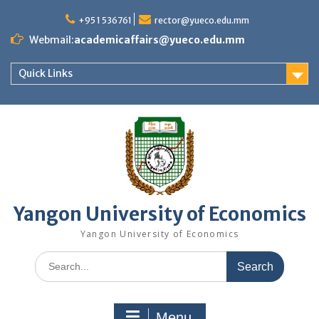
Skip
to
+95 1 536761
rector@yueco.edu.mm
content
Webmail:
academicaffairs@yueco.edu.mm
Quick Links
Yangon University of Economics
Yangon University of Economics
Search
for:
Menu