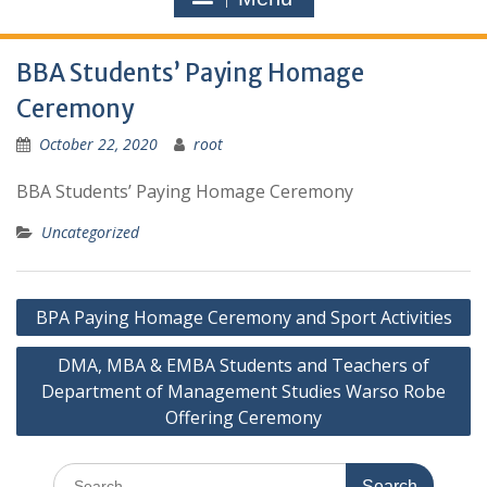
BBA Students’ Paying Homage
Ceremony
October 22, 2020
root
BBA Students’ Paying Homage Ceremony
Uncategorized
Post
BPA Paying Homage Ceremony and Sport Activities
navigation
DMA, MBA & EMBA Students and Teachers of
Department of Management Studies Warso Robe
Offering Ceremony
Search