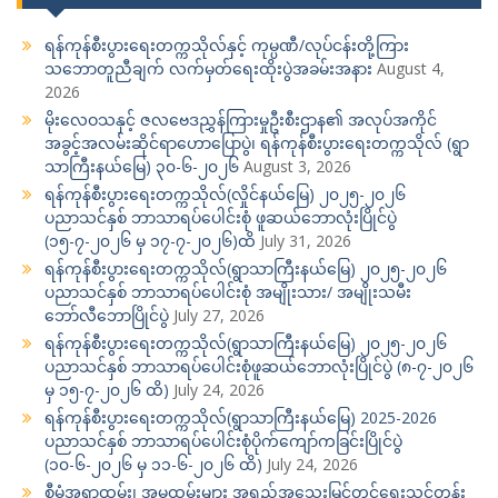
ရန်ကုန်စီးပွားရေးတက္ကသိုလ်နှင့် ကုမ္ပဏီ/လုပ်ငန်းတို့ကြား
သဘောတူညီချက် လက်မှတ်ရေးထိုးပွဲအခမ်းအနား
August 4,
2026
မိုးလေဝသနှင့် ဇလဗေဒညွှန်ကြားမှုဦးစီးဌာန၏ အလုပ်အကိုင်
အခွင့်အလမ်းဆိုင်ရာဟောပြောပွဲ၊ ရန်ကုန်စီးပွားရေးတက္ကသိုလ် (ရွာ
သာကြီးနယ်မြေ) ၃၀-၆-၂၀၂၆
August 3, 2026
ရန်ကုန်စီးပွားရေးတက္ကသိုလ်(လှိုင်နယ်မြေ) ၂၀၂၅-၂၀၂၆
ပညာသင်နှစ် ဘာသာရပ်ပေါင်းစုံ ဖူဆယ်ဘောလုံးပြိုင်ပွဲ
(၁၅-၇-၂၀၂၆ မှ ၁၇-၇-၂၀၂၆)ထိ
July 31, 2026
ရန်ကုန်စီးပွားရေးတက္ကသိုလ်(ရွာသာကြီးနယ်မြေ) ၂၀၂၅-၂၀၂၆
ပညာသင်နှစ် ဘာသာရပ်ပေါင်းစုံ အမျိုးသား/ အမျိုးသမီး
ဘော်လီဘောပြိုင်ပွဲ
July 27, 2026
ရန်ကုန်စီးပွားရေးတက္ကသိုလ်(ရွာသာကြီးနယ်မြေ) ၂၀၂၅-၂၀၂၆
ပညာသင်နှစ် ဘာသာရပ်ပေါင်းစုံဖူဆယ်ဘောလုံးပြိုင်ပွဲ (၈-၇-၂၀၂၆
မှ ၁၅-၇-၂၀၂၆ ထိ)
July 24, 2026
ရန်ကုန်စီးပွားရေးတက္ကသိုလ်(ရွာသာကြီးနယ်မြေ) 2025-2026
ပညာသင်နှစ် ဘာသာရပ်ပေါင်းစုံပိုက်ကျော်ကခြင်းပြိုင်ပွဲ
(၁၀-၆-၂၀၂၆ မှ ၁၁-၆-၂၀၂၆ ထိ)
July 24, 2026
စီမံအရာထမ်း၊ အမှုထမ်းများ အရည်အသွေးမြှင့်တင်ရေးသင်တန်း