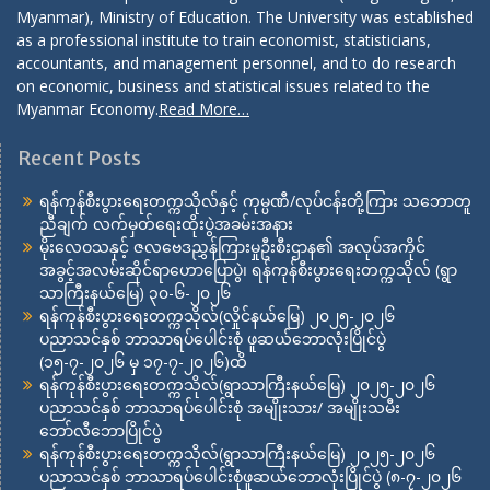
Myanmar), Ministry of Education. The University was established
as a professional institute to train economist, statisticians,
accountants, and management personnel, and to do research
on economic, business and statistical issues related to the
Myanmar Economy.
Read More…
Recent Posts
ရန်ကုန်စီးပွားရေးတက္ကသိုလ်နှင့် ကုမ္ပဏီ/လုပ်ငန်းတို့ကြား သဘောတူ
ညီချက် လက်မှတ်ရေးထိုးပွဲအခမ်းအနား
မိုးလေဝသနှင့် ဇလဗေဒညွှန်ကြားမှုဦးစီးဌာန၏ အလုပ်အကိုင်
အခွင့်အလမ်းဆိုင်ရာဟောပြောပွဲ၊ ရန်ကုန်စီးပွားရေးတက္ကသိုလ် (ရွာ
သာကြီးနယ်မြေ) ၃၀-၆-၂၀၂၆
ရန်ကုန်စီးပွားရေးတက္ကသိုလ်(လှိုင်နယ်မြေ) ၂၀၂၅-၂၀၂၆
ပညာသင်နှစ် ဘာသာရပ်ပေါင်းစုံ ဖူဆယ်ဘောလုံးပြိုင်ပွဲ
(၁၅-၇-၂၀၂၆ မှ ၁၇-၇-၂၀၂၆)ထိ
ရန်ကုန်စီးပွားရေးတက္ကသိုလ်(ရွာသာကြီးနယ်မြေ) ၂၀၂၅-၂၀၂၆
ပညာသင်နှစ် ဘာသာရပ်ပေါင်းစုံ အမျိုးသား/ အမျိုးသမီး
ဘော်လီဘောပြိုင်ပွဲ
ရန်ကုန်စီးပွားရေးတက္ကသိုလ်(ရွာသာကြီးနယ်မြေ) ၂၀၂၅-၂၀၂၆
ပညာသင်နှစ် ဘာသာရပ်ပေါင်းစုံဖူဆယ်ဘောလုံးပြိုင်ပွဲ (၈-၇-၂၀၂၆