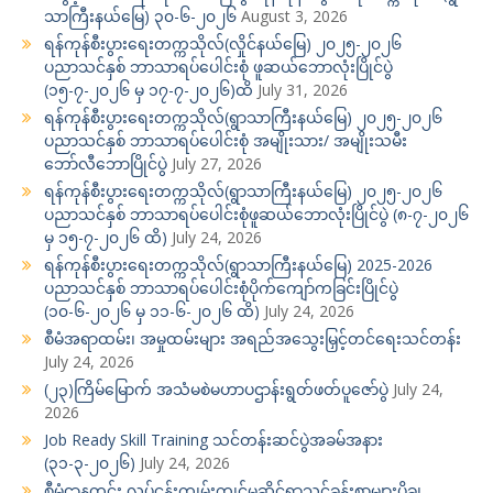
သာကြီးနယ်မြေ) ၃၀-၆-၂၀၂၆
August 3, 2026
ရန်ကုန်စီးပွားရေးတက္ကသိုလ်(လှိုင်နယ်မြေ) ၂၀၂၅-၂၀၂၆
ပညာသင်နှစ် ဘာသာရပ်ပေါင်းစုံ ဖူဆယ်ဘောလုံးပြိုင်ပွဲ
(၁၅-၇-၂၀၂၆ မှ ၁၇-၇-၂၀၂၆)ထိ
July 31, 2026
ရန်ကုန်စီးပွားရေးတက္ကသိုလ်(ရွာသာကြီးနယ်မြေ) ၂၀၂၅-၂၀၂၆
ပညာသင်နှစ် ဘာသာရပ်ပေါင်းစုံ အမျိုးသား/ အမျိုးသမီး
ဘော်လီဘောပြိုင်ပွဲ
July 27, 2026
ရန်ကုန်စီးပွားရေးတက္ကသိုလ်(ရွာသာကြီးနယ်မြေ) ၂၀၂၅-၂၀၂၆
ပညာသင်နှစ် ဘာသာရပ်ပေါင်းစုံဖူဆယ်ဘောလုံးပြိုင်ပွဲ (၈-၇-၂၀၂၆
မှ ၁၅-၇-၂၀၂၆ ထိ)
July 24, 2026
ရန်ကုန်စီးပွားရေးတက္ကသိုလ်(ရွာသာကြီးနယ်မြေ) 2025-2026
ပညာသင်နှစ် ဘာသာရပ်ပေါင်းစုံပိုက်ကျော်ကခြင်းပြိုင်ပွဲ
(၁၀-၆-၂၀၂၆ မှ ၁၁-၆-၂၀၂၆ ထိ)
July 24, 2026
စီမံအရာထမ်း၊ အမှုထမ်းများ အရည်အသွေးမြှင့်တင်ရေးသင်တန်း
July 24, 2026
(၂၃)ကြိမ်မြောက် အသံမစဲမဟာပဌာန်းရွတ်ဖတ်ပူဇော်ပွဲ
July 24,
2026
Job Ready Skill Training သင်တန်းဆင်ပွဲအခမ်အနား
(၃၁-၃-၂၀၂၆)
July 24, 2026
စီမံဌာနတွင်း လုပ်ငန်းကျွမ်းကျင်မှုဆိုင်ရာသင်ခန်းစာများပို့ချ