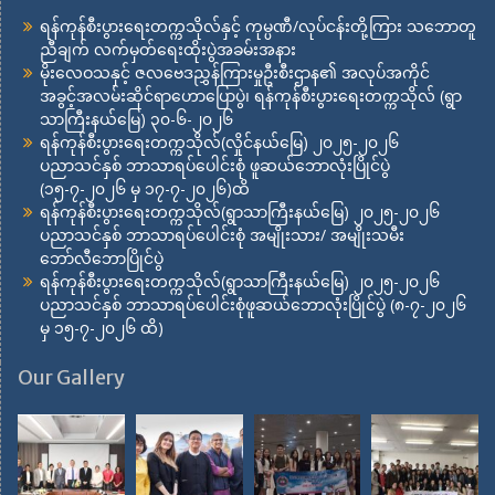
ရန်ကုန်စီးပွားရေးတက္ကသိုလ်နှင့် ကုမ္ပဏီ/လုပ်ငန်းတို့ကြား သဘောတူ
ညီချက် လက်မှတ်ရေးထိုးပွဲအခမ်းအနား
မိုးလေဝသနှင့် ဇလဗေဒညွှန်ကြားမှုဦးစီးဌာန၏ အလုပ်အကိုင်
အခွင့်အလမ်းဆိုင်ရာဟောပြောပွဲ၊ ရန်ကုန်စီးပွားရေးတက္ကသိုလ် (ရွာ
သာကြီးနယ်မြေ) ၃၀-၆-၂၀၂၆
ရန်ကုန်စီးပွားရေးတက္ကသိုလ်(လှိုင်နယ်မြေ) ၂၀၂၅-၂၀၂၆
ပညာသင်နှစ် ဘာသာရပ်ပေါင်းစုံ ဖူဆယ်ဘောလုံးပြိုင်ပွဲ
(၁၅-၇-၂၀၂၆ မှ ၁၇-၇-၂၀၂၆)ထိ
ရန်ကုန်စီးပွားရေးတက္ကသိုလ်(ရွာသာကြီးနယ်မြေ) ၂၀၂၅-၂၀၂၆
ပညာသင်နှစ် ဘာသာရပ်ပေါင်းစုံ အမျိုးသား/ အမျိုးသမီး
ဘော်လီဘောပြိုင်ပွဲ
ရန်ကုန်စီးပွားရေးတက္ကသိုလ်(ရွာသာကြီးနယ်မြေ) ၂၀၂၅-၂၀၂၆
ပညာသင်နှစ် ဘာသာရပ်ပေါင်းစုံဖူဆယ်ဘောလုံးပြိုင်ပွဲ (၈-၇-၂၀၂၆
မှ ၁၅-၇-၂၀၂၆ ထိ)
Our Gallery