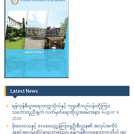
Latest News
ရန်ကုန်စီးပွားရေးတက္ကသိုလ်နှင့် ကုမ္ပဏီ/လုပ်ငန်းတို့ကြား
သဘောတူညီချက် လက်မှတ်ရေးထိုးပွဲအခမ်းအနား
August 4,
2026
မိုးလေဝသနှင့် ဇလဗေဒညွှန်ကြားမှုဦးစီးဌာန၏ အလုပ်အကိုင်
အခွင့်အလမ်းဆိုင်ရာဟောပြောပွဲ၊ ရန်ကုန်စီးပွားရေးတက္ကသိုလ် (ရွာ