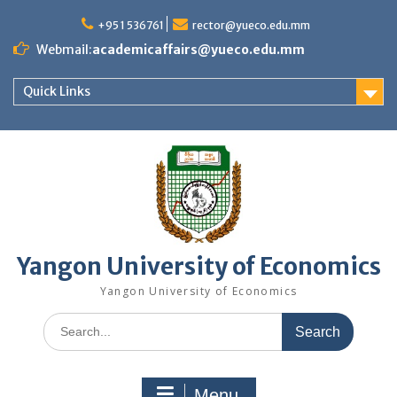
Skip
to
+95 1 536761
rector@yueco.edu.mm
content
Webmail:
academicaffairs@yueco.edu.mm
Quick Links
Yangon University of Economics
Yangon University of Economics
Search
for:
Menu