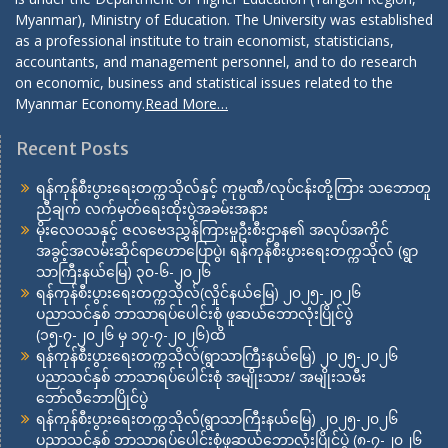
Myanmar), Ministry of Education. The University was established
as a professional institute to train economist, statisticians,
accountants, and management personnel, and to do research
on economic, business and statistical issues related to the
Myanmar Economy.
Read More…
Recent Posts
ရန်ကုန်စီးပွားရေးတက္ကသိုလ်နှင့် ကုမ္ပဏီ/လုပ်ငန်းတို့ကြား သဘောတူ
ညီချက် လက်မှတ်ရေးထိုးပွဲအခမ်းအနား
မိုးလေဝသနှင့် ဇလဗေဒညွှန်ကြားမှုဦးစီးဌာန၏ အလုပ်အကိုင်
အခွင့်အလမ်းဆိုင်ရာဟောပြောပွဲ၊ ရန်ကုန်စီးပွားရေးတက္ကသိုလ် (ရွာ
သာကြီးနယ်မြေ) ၃၀-၆-၂၀၂၆
ရန်ကုန်စီးပွားရေးတက္ကသိုလ်(လှိုင်နယ်မြေ) ၂၀၂၅-၂၀၂၆
ပညာသင်နှစ် ဘာသာရပ်ပေါင်းစုံ ဖူဆယ်ဘောလုံးပြိုင်ပွဲ
(၁၅-၇-၂၀၂၆ မှ ၁၇-၇-၂၀၂၆)ထိ
ရန်ကုန်စီးပွားရေးတက္ကသိုလ်(ရွာသာကြီးနယ်မြေ) ၂၀၂၅-၂၀၂၆
ပညာသင်နှစ် ဘာသာရပ်ပေါင်းစုံ အမျိုးသား/ အမျိုးသမီး
ဘော်လီဘောပြိုင်ပွဲ
ရန်ကုန်စီးပွားရေးတက္ကသိုလ်(ရွာသာကြီးနယ်မြေ) ၂၀၂၅-၂၀၂၆
ပညာသင်နှစ် ဘာသာရပ်ပေါင်းစုံဖူဆယ်ဘောလုံးပြိုင်ပွဲ (၈-၇-၂၀၂၆