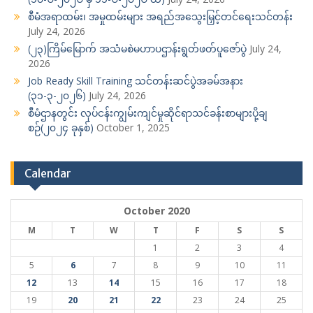
စီမံအရာထမ်း၊ အမှုထမ်းများ အရည်အသွေးမြှင့်တင်ရေးသင်တန်း
July 24, 2026
(၂၃)ကြိမ်မြောက် အသံမစဲမဟာပဌာန်းရွတ်ဖတ်ပူဇော်ပွဲ
July 24,
2026
Job Ready Skill Training သင်တန်းဆင်ပွဲအခမ်အနား
(၃၁-၃-၂၀၂၆)
July 24, 2026
စီမံဌာနတွင်း လုပ်ငန်းကျွမ်းကျင်မှုဆိုင်ရာသင်ခန်းစာများပို့ချ
စဉ်(၂၀၂၄ ခုနှစ်)
October 1, 2025
Calendar
October 2020
M
T
W
T
F
S
S
1
2
3
4
5
6
7
8
9
10
11
12
13
14
15
16
17
18
19
20
21
22
23
24
25