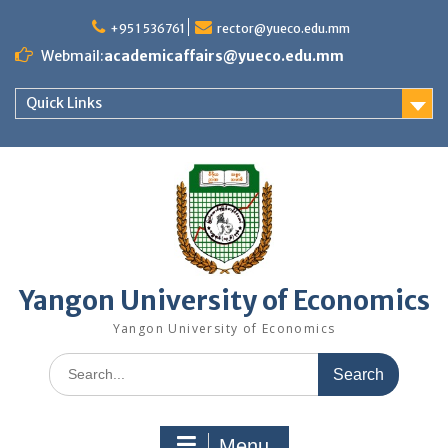
Skip
to
+95 1 536761
rector@yueco.edu.mm
content
Webmail:
academicaffairs@yueco.edu.mm
Quick Links
Yangon University of Economics
Yangon University of Economics
Search
for:
Menu