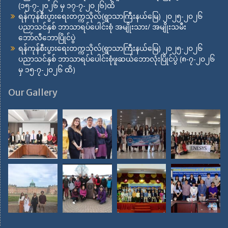
(၁၅-၇-၂၀၂၆ မှ ၁၇-၇-၂၀၂၆)ထိ
ရန်ကုန်စီးပွားရေးတက္ကသိုလ်(ရွာသာကြီးနယ်မြေ) ၂၀၂၅-၂၀၂၆
ပညာသင်နှစ် ဘာသာရပ်ပေါင်းစုံ အမျိုးသား/ အမျိုးသမီး
ဘော်လီဘောပြိုင်ပွဲ
ရန်ကုန်စီးပွားရေးတက္ကသိုလ်(ရွာသာကြီးနယ်မြေ) ၂၀၂၅-၂၀၂၆
ပညာသင်နှစ် ဘာသာရပ်ပေါင်းစုံဖူဆယ်ဘောလုံးပြိုင်ပွဲ (၈-၇-၂၀၂၆
မှ ၁၅-၇-၂၀၂၆ ထိ)
Our Gallery