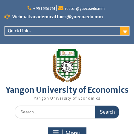
Skip
to
+95 1 536761
rector@yueco.edu.mm
content
Webmail:
academicaffairs@yueco.edu.mm
Quick Links
Yangon University of Economics
Yangon University of Economics
Search
for:
Menu