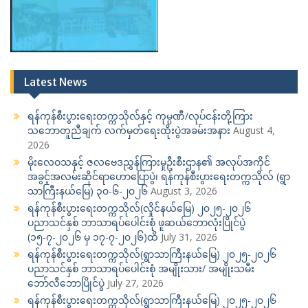
Latest News
ရန်ကုန်စီးပွားရေးတက္ကသိုလ်နှင့် ကုမ္ပဏီ/လုပ်ငန်းတို့ကြား
သဘောတူညီချက် လက်မှတ်ရေးထိုးပွဲအခမ်းအနား
August 4,
2026
မိုးလေဝသနှင့် ဇလဗေဒညွှန်ကြားမှုဦးစီးဌာန၏ အလုပ်အကိုင်
အခွင့်အလမ်းဆိုင်ရာဟောပြောပွဲ၊ ရန်ကုန်စီးပွားရေးတက္ကသိုလ် (ရွာ
သာကြီးနယ်မြေ) ၃၀-၆-၂၀၂၆
August 3, 2026
ရန်ကုန်စီးပွားရေးတက္ကသိုလ်(လှိုင်နယ်မြေ) ၂၀၂၅-၂၀၂၆
ပညာသင်နှစ် ဘာသာရပ်ပေါင်းစုံ ဖူဆယ်ဘောလုံးပြိုင်ပွဲ
(၁၅-၇-၂၀၂၆ မှ ၁၇-၇-၂၀၂၆)ထိ
July 31, 2026
ရန်ကုန်စီးပွားရေးတက္ကသိုလ်(ရွာသာကြီးနယ်မြေ) ၂၀၂၅-၂၀၂၆
ပညာသင်နှစ် ဘာသာရပ်ပေါင်းစုံ အမျိုးသား/ အမျိုးသမီး
ဘော်လီဘောပြိုင်ပွဲ
July 27, 2026
ရန်ကုန်စီးပွားရေးတက္ကသိုလ်(ရွာသာကြီးနယ်မြေ) ၂၀၂၅-၂၀၂၆