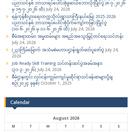
ပညာသင်နှစ် ဘာသာရပ်ပေါင်းစုံဖူဆယ်ဘောလုံးပြိုင်ပွဲ (၈-၇-၂၀၂၆
မှ ၁၅-၇-၂၀၂၆ ထိ)
July 24, 2026
ရန်ကုန်စီးပွားရေးတက္ကသိုလ်(ရွာသာကြီးနယ်မြေ) 2025-2026
ပညာသင်နှစ် ဘာသာရပ်ပေါင်းစုံပိုက်ကျော်ကခြင်းပြိုင်ပွဲ
(၁၀-၆-၂၀၂၆ မှ ၁၁-၆-၂၀၂၆ ထိ)
July 24, 2026
စီမံအရာထမ်း၊ အမှုထမ်းများ အရည်အသွေးမြှင့်တင်ရေးသင်တန်း
July 24, 2026
(၂၃)ကြိမ်မြောက် အသံမစဲမဟာပဌာန်းရွတ်ဖတ်ပူဇော်ပွဲ
July 24,
2026
Job Ready Skill Training သင်တန်းဆင်ပွဲအခမ်အနား
(၃၁-၃-၂၀၂၆)
July 24, 2026
စီမံဌာနတွင်း လုပ်ငန်းကျွမ်းကျင်မှုဆိုင်ရာသင်ခန်းစာများပို့ချ
စဉ်(၂၀၂၄ ခုနှစ်)
October 1, 2025
Calendar
August 2026
M
T
W
T
F
S
S