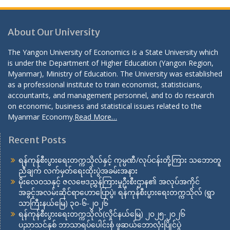
About Our University
The Yangon University of Economics is a State University which
is under the Department of Higher Education (Yangon Region,
Myanmar), Ministry of Education. The University was established
as a professional institute to train economist, statisticians,
accountants, and management personnel, and to do research
on economic, business and statistical issues related to the
Myanmar Economy.
Read More…
Recent Posts
ရန်ကုန်စီးပွားရေးတက္ကသိုလ်နှင့် ကုမ္ပဏီ/လုပ်ငန်းတို့ကြား သဘောတူ
ညီချက် လက်မှတ်ရေးထိုးပွဲအခမ်းအနား
မိုးလေဝသနှင့် ဇလဗေဒညွှန်ကြားမှုဦးစီးဌာန၏ အလုပ်အကိုင်
အခွင့်အလမ်းဆိုင်ရာဟောပြောပွဲ၊ ရန်ကုန်စီးပွားရေးတက္ကသိုလ် (ရွာ
သာကြီးနယ်မြေ) ၃၀-၆-၂၀၂၆
ရန်ကုန်စီးပွားရေးတက္ကသိုလ်(လှိုင်နယ်မြေ) ၂၀၂၅-၂၀၂၆
ပညာသင်နှစ် ဘာသာရပ်ပေါင်းစုံ ဖူဆယ်ဘောလုံးပြိုင်ပွဲ