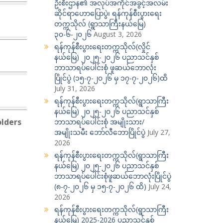
ဦးစီးဌာန၏ အလုပ်အကိုင်အခွင့်အလမ်း
ဆိုင်ရာဟောပြောပွဲ၊ ရန်ကုန်စီးပွားရေး
တက္ကသိုလ် (ရွာသာကြီးနယ်မြေ)
၃၀-၆-၂၀၂၆
August 3, 2026
ရန်ကုန်စီးပွားရေးတက္ကသိုလ်(လှိုင်
နယ်မြေ) ၂၀၂၅-၂၀၂၆ ပညာသင်နှစ်
ဘာသာရပ်ပေါင်းစုံ ဖူဆယ်ဘောလုံး
ပြိုင်ပွဲ (၁၅-၇-၂၀၂၆ မှ ၁၇-၇-၂၀၂၆)ထိ
July 31, 2026
ရန်ကုန်စီးပွားရေးတက္ကသိုလ်(ရွာသာကြီး
နယ်မြေ) ၂၀၂၅-၂၀၂၆ ပညာသင်နှစ်
olders
ဘာသာရပ်ပေါင်းစုံ အမျိုးသား/
အမျိုးသမီး ဘော်လီဘောပြိုင်ပွဲ
July 27,
2026
ရန်ကုန်စီးပွားရေးတက္ကသိုလ်(ရွာသာကြီး
နယ်မြေ) ၂၀၂၅-၂၀၂၆ ပညာသင်နှစ်
ဘာသာရပ်ပေါင်းစုံဖူဆယ်ဘောလုံးပြိုင်ပွဲ
(၈-၇-၂၀၂၆ မှ ၁၅-၇-၂၀၂၆ ထိ)
July 24,
2026
ရန်ကုန်စီးပွားရေးတက္ကသိုလ်(ရွာသာကြီး
နယ်မြေ) 2025-2026 ပညာသင်နှစ်