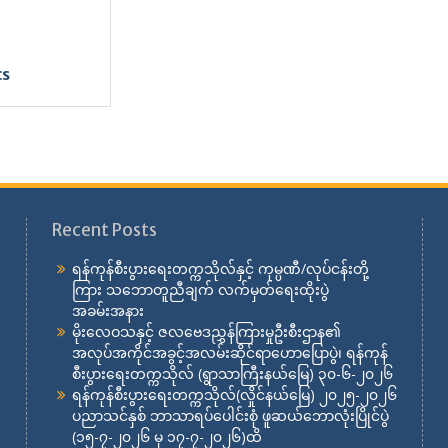
cs
Recent Posts
ရန်ကုန်စီးပွားရေးတက္ကသိုလ်နှင့် ကုမ္ပဏီ/လုပ်ငန်းတို့
ကြား သဘောတူညီချက် လက်မှတ်ရေးထိုးပွဲ
အခမ်းအနား
မိုးလေဝသနှင့် ဇလဗေဒညွှန်ကြားမှုဦးစီးဌာန၏
အလုပ်အကိုင်အခွင့်အလမ်းဆိုင်ရာဟောပြောပွဲ၊ ရန်ကုန်
စီးပွားရေးတက္ကသိုလ် (ရွာသာကြီးနယ်မြေ) ၃၀-၆-၂၀၂၆
ရန်ကုန်စီးပွားရေးတက္ကသိုလ်(လှိုင်နယ်မြေ) ၂၀၂၅-၂၀၂၆
ပညာသင်နှစ် ဘာသာရပ်ပေါင်းစုံ ဖူဆယ်ဘောလုံးပြိုင်ပွဲ
(၁၅-၇-၂၀၂၆ မှ ၁၇-၇-၂၀၂၆)ထိ