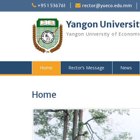
Skip
+95 1 536761
rector@yueco.edu.mm
to
content
Yangon Universit
Yangon University of Economi
Home
Rector’s Message
News
Home