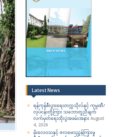
Latest News
ရန်ကုန်စီးပွားရေးတက္ကသိုလ်နှင့် ကုမ္ပဏီ/
လုပ်ငန်းတို့ကြား သဘောတူညီချက်
လက်မှတ်ရေးထိုးပွဲအခမ်းအနား
August
4, 2026
မိုးလေဝသနှင့် ဇလဗေဒညွှန်ကြားမှု