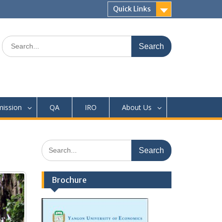
Quick Links
Search
for:
ission
QA
IRO
About Us
Search
for:
Brochure