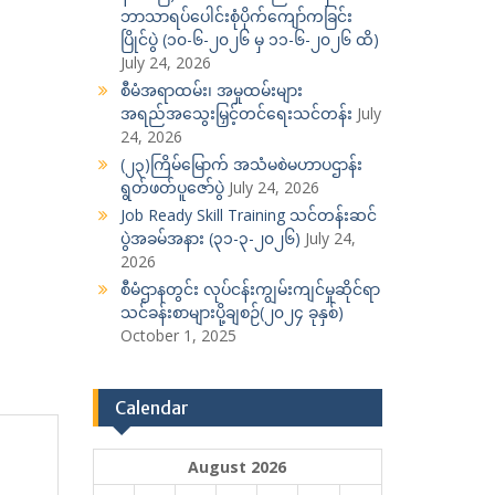
ဘာသာရပ်ပေါင်းစုံပိုက်ကျော်ကခြင်း
ပြိုင်ပွဲ (၁၀-၆-၂၀၂၆ မှ ၁၁-၆-၂၀၂၆ ထိ)
July 24, 2026
စီမံအရာထမ်း၊ အမှုထမ်းများ
အရည်အသွေးမြှင့်တင်ရေးသင်တန်း
July
24, 2026
(၂၃)ကြိမ်မြောက် အသံမစဲမဟာပဌာန်း
ရွတ်ဖတ်ပူဇော်ပွဲ
July 24, 2026
Job Ready Skill Training သင်တန်းဆင်
ပွဲအခမ်အနား (၃၁-၃-၂၀၂၆)
July 24,
2026
စီမံဌာနတွင်း လုပ်ငန်းကျွမ်းကျင်မှုဆိုင်ရာ
သင်ခန်းစာများပို့ချစဉ်(၂၀၂၄ ခုနှစ်)
October 1, 2025
Calendar
August 2026