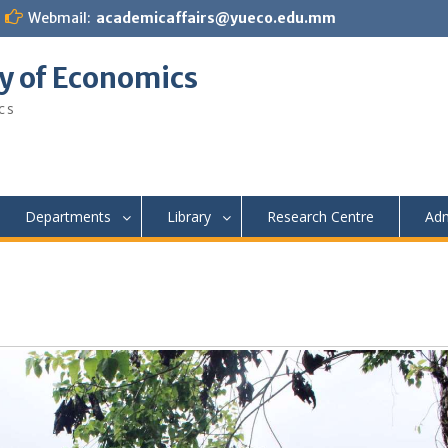
Webmail:
academicaffairs@yueco.edu.mm
y of Economics
cs
Departments
Library
Research Centre
Adm